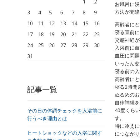
1
2
お風呂に浸
方法が間違
3
4
5
6
7
8
9
10
11
12
13
14
15
16
高齢者にと
寝る直前に
17
18
19
20
21
22
23
交感神経が
24
25
26
27
28
29
30
入浴前に血
血圧に問題
31
いったん交
寝る前の入
高齢者にと
寝る2時間
記事一覧
ぬるめのお
自律神経を
40度くら
その日の体調チェックを入浴前に
す。
行うべき理由とは
特に冷えに
ヒートショックなどの入浴に関す
につながり