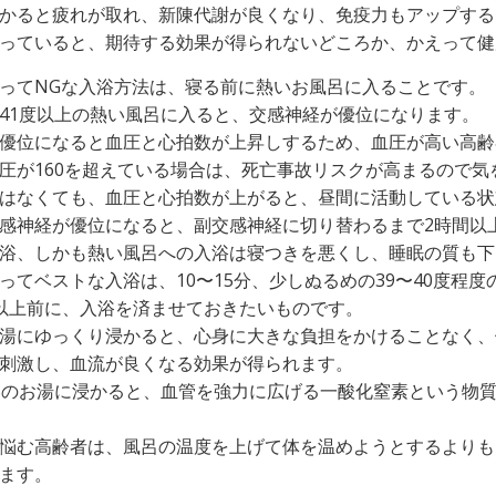
かると疲れが取れ、新陳代謝が良くなり、免疫力もアップする
っていると、期待する効果が得られないどころか、かえって健
ってNGな入浴方法は、寝る前に熱いお風呂に入ることです。
41度以上の熱い風呂に入ると、交感神経が優位になります。
優位になると血圧と心拍数が上昇しするため、血圧が高い高齢
圧が160を超えている場合は、死亡事故リスクが高まるので気
はなくても、血圧と心拍数が上がると、昼間に活動している状
感神経が優位になると、副交感神経に切り替わるまで2時間以
浴、しかも熱い風呂への入浴は寝つきを悪くし、睡眠の質も下
ってベストな入浴は、10〜15分、少しぬるめの39〜40度程
以上前に、入浴を済ませておきたいものです。
湯にゆっくり浸かると、心身に大きな負担をかけることなく、体
刺激し、血流が良くなる効果が得られます。
いのお湯に浸かると、血管を強力に広げる一酸化窒素という物
悩む高齢者は、風呂の温度を上げて体を温めようとするよりも
ます。