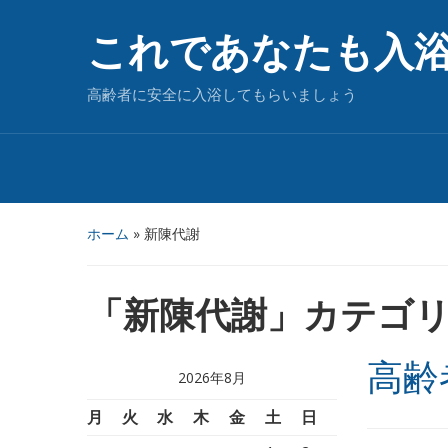
これであなたも入
高齢者に安全に入浴してもらいましょう
ホーム
» 新陳代謝
「
新陳代謝
」カテゴ
高齢
2026年8月
月
火
水
木
金
土
日